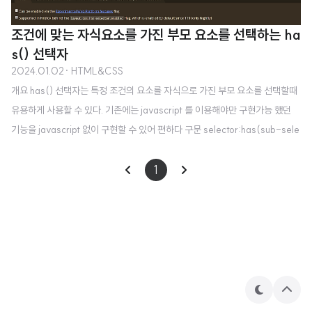
조건에 맞는 자식요소를 가진 부모 요소를 선택하는 ha
s() 선택자
2024.01.02
· HTML&CSS
개요 has() 선택자는 특정 조건의 요소를 자식으로 가진 부모 요소를 선택할때
유용하게 사용할 수 있다. 기존에는 javascript 를 이용해야만 구현가능 했던
기능을 javascript 없이 구현할 수 있어 편하다 구문 selector:has(sub-sele
ctor) { /* CSS rules */ } 예제 li:has(a) { border: 1px solid #000; } a
요소를 가진 li 에만 border 를 줄 경우 응용1 See the Pen :has() 예제 - hov
1
er by woox (@woox-styler) on CodePen. 위 예제는 내가 실무에서 자주
사용하는 패턴이다 특정 요소에 마우스 호버 될 경우 호버된 대상이 아닌 다른
대상들에게 영향을 줘야 할 때 사용한다. 지원 ..
테
상
마
단