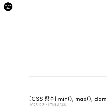
[CSS 함수] min(), max(), clam
2023.12.31
· HTML&CSS