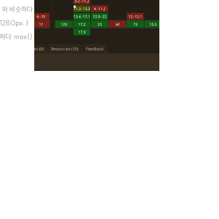
h 와 비슷하다
280px; }
하다. max()